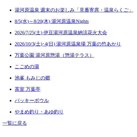
湯河原温泉 週末のお楽しみ「見番寄席・温泉らくご」
8/5(水)～8/20(木) 湯河原温泉Nights
2026/7/25(土) 伊豆湯河原温泉納涼花火大会
2026/10/3(土)･4(日) 湯河原温泉場 万葉の竹あかり
万葉公園 湯河原惣湯（惣湯テラス）
こごめの湯
池峯 もみじの郷
茶室 万葉亭
パッキーボウル
やまめ釣り・あゆ釣り
一覧に戻る