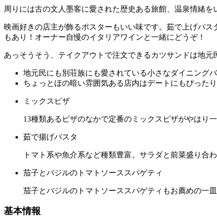
周りには古の文人墨客に愛された歴史ある旅館、温泉情緒を
映画好きの店主が飾るポスターもいい味です。茹で上げパス
もあり！オーナー自慢のイタリアワインと一緒にどうぞ！
あっそうそう、テイクアウトで注文できるカツサンドは地元
地元民にも別荘族にも愛されている小さなダイニングバ
ちょっとほの暗い雰囲気ある店内はデートにもぴったり
ミックスピザ
13種類あるピザのなかで定番のミックスピザがやはり
茹で揚げパスタ
トマト系や魚介系など種類豊富。サラダと前菜盛り合わ
茄子とバジルのトマトソーススパゲティ
茄子とバジルのトマトソーススパゲティもお薦めの一皿
基本情報