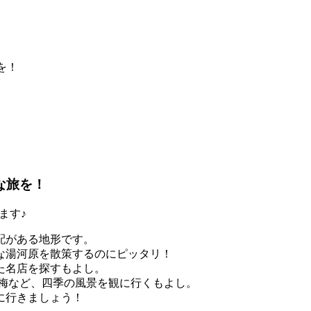
を！
な旅を！
ます♪
配がある地形です。
な湯河原を散策するのにピッタリ！
た名店を探すもよし。
の梅など、四季の風景を観に行くもよし。
に行きましょう！