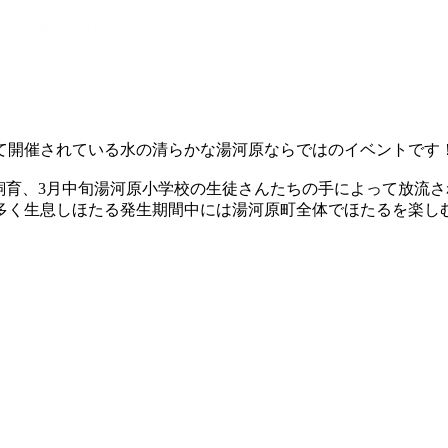
タルが舞い踊ります。
タルが舞い踊ります。
にて開催されている水の清らかな湯河原ならではのイベントです
飼育、3月中旬湯河原小学校の生徒さんたちの手によって放流
多く生息しほたる発生期間中には湯河原町全体でほたるを楽し
。