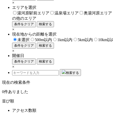
×
エリアを選択
湯河原駅前エリア
温泉場エリア
奥湯河原エリア
の他のエリア
条件をクリア
検索する
×
現在地からの距離を選択
未選択
500m以内
1km以内
5km以内
10km以
条件をクリア
検索する
×
開催日
条件をクリア
検索する
×
検索する
現在の検索条件
0
件ありました
並び順
アクセス数順