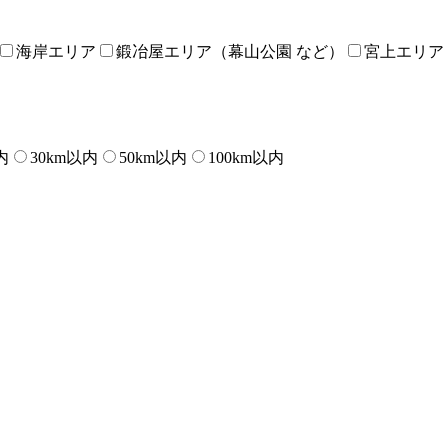
海岸エリア
鍛冶屋エリア（幕山公園 など）
宮上エリア
内
30km以内
50km以内
100km以内