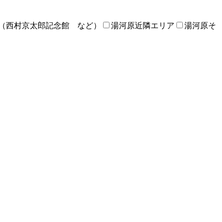
（西村京太郎記念館 など）
湯河原近隣エリア
湯河原そ