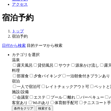
アクセス
宿泊予約
トップ
宿泊予約
日付から検索
目的テーマから検索
カテゴリを選択
温泉
露天風呂
貸切風呂
サウナ
源泉かけ流し
露
料理
部屋食
夕食バイキング
一泊朝食付きプランあり
宿泊
一人で宿泊可
レイトチェックアウト可
ペットと
施設/設備
会議室
エステ
プール
離れ
バーベキュー
客室あり
Wi-Fiあり
体育館手配可
テニスコート手
条件をクリア
検索する