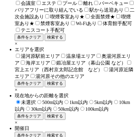
会議室
エステ
プール
離れ
バーベキュー
バリアフリーに取り組んでいる
駅から送迎あり
二
次会施設あり
喫煙客室あり★
全面禁煙★
喫煙
室あり★
禁煙客室あり
Wi-Fiあり
体育館手配可
テニスコート手配可
条件をクリア
検索する
×
エリアを選択
湯河原駅前エリア
温泉場エリア
奥湯河原エリ
ア
海岸エリア
鍛冶屋エリア（幕山公園 など）
宮上エリア（西村京太郎記念館 など）
湯河原近隣
エリア
湯河原その他のエリア
条件をクリア
検索する
×
現在地からの距離を選択
未選択
500m以内
1km以内
5km以内
10km
以内
30km以内
50km以内
100km以内
条件をクリア
検索する
×
開催日
条件をクリア
検索する