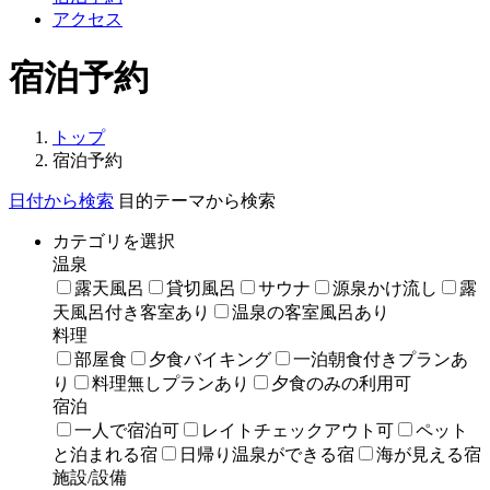
アクセス
宿泊予約
トップ
宿泊予約
日付から検索
目的テーマから検索
カテゴリを選択
温泉
露天風呂
貸切風呂
サウナ
源泉かけ流し
露
天風呂付き客室あり
温泉の客室風呂あり
料理
部屋食
夕食バイキング
一泊朝食付きプランあ
り
料理無しプランあり
夕食のみの利用可
宿泊
一人で宿泊可
レイトチェックアウト可
ペット
と泊まれる宿
日帰り温泉ができる宿
海が見える宿
施設/設備