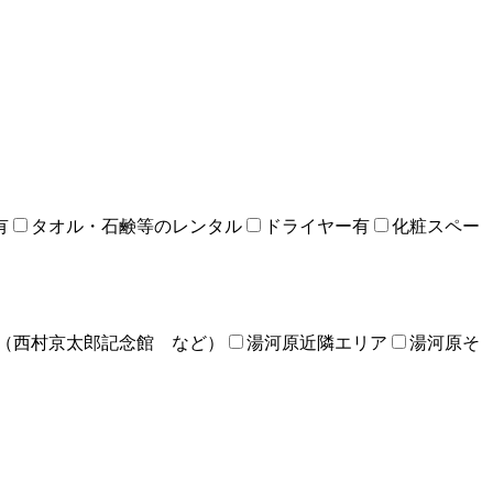
有
タオル・石鹸等のレンタル
ドライヤー有
化粧スペー
（西村京太郎記念館 など）
湯河原近隣エリア
湯河原そ