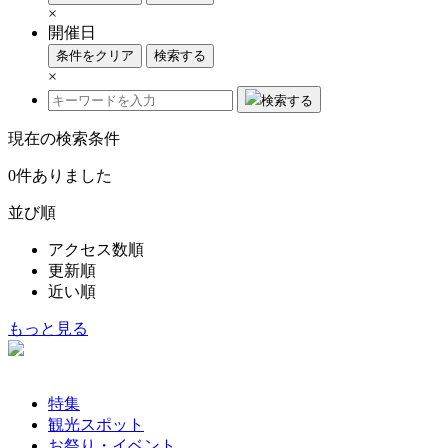
×
開催日
条件をクリア
検索する
×
検索する
現在の検索条件
0
件ありました
並び順
アクセス数順
更新順
近い順
もっと見る
特集
観光スポット
お祭り・イベント