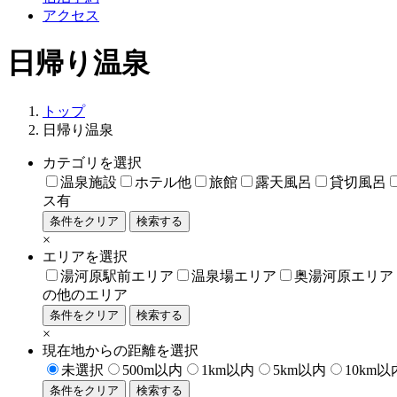
アクセス
日帰り温泉
トップ
日帰り温泉
カテゴリを選択
温泉施設
ホテル他
旅館
露天風呂
貸切風呂
ス有
条件をクリア
検索する
×
エリアを選択
湯河原駅前エリア
温泉場エリア
奥湯河原エリア
の他のエリア
条件をクリア
検索する
×
現在地からの距離を選択
未選択
500m以内
1km以内
5km以内
10km以
条件をクリア
検索する