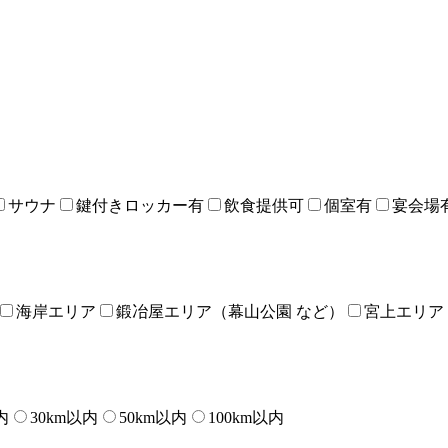
サウナ
鍵付きロッカー有
飲食提供可
個室有
宴会場
海岸エリア
鍛冶屋エリア（幕山公園 など）
宮上エリア
内
30km以内
50km以内
100km以内